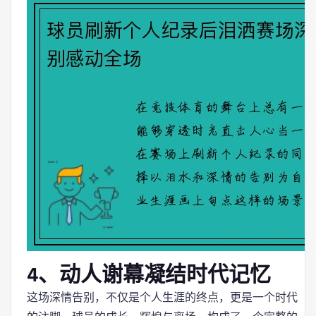
4、动人谢幕凝结时代记忆
这场深情告别，不仅是个人生涯的终点，更是一个时代