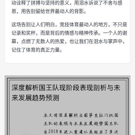
动诠释了拼搏与坚持的意义，用泪水诉说了不舍与感
恩，用告别留给世界最动人的背影。
这场告别让人们明白，竞技体育最动人的地方，不只是
记录和奖杯，而是背后的情感与精神传承。一个人的谢
幕，点燃了无数人的热爱，也让我们在泪水与掌声中，
记住了体育的真正力量。