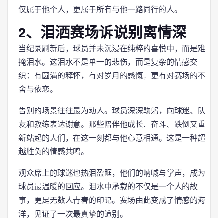
仅属于他个人，更属于所有与他一路同行的人。
2、泪洒赛场诉说别离情深
当纪录刷新后，球员并未沉浸在纯粹的喜悦中，而是难
掩泪水。这泪水不是单一的悲伤，而是复杂的情感交
织：有圆满的释怀，有对岁月的感慨，更有对赛场的不
舍与依恋。
告别的场景往往最为动人。球员深深鞠躬，向球迷、队
友和教练表达谢意。那些陪伴他成长、奋斗、跌倒又重
新站起的人们，在这一刻都与他心意相通。这是一种超
越胜负的情感共鸣。
观众席上的球迷也热泪盈眶，他们的呐喊与掌声，成为
球员最温暖的回应。泪水中承载的不仅是一个人的故
事，更是无数人青春的印记。赛场由此变成了情感的海
洋，见证了一次最真挚的道别。