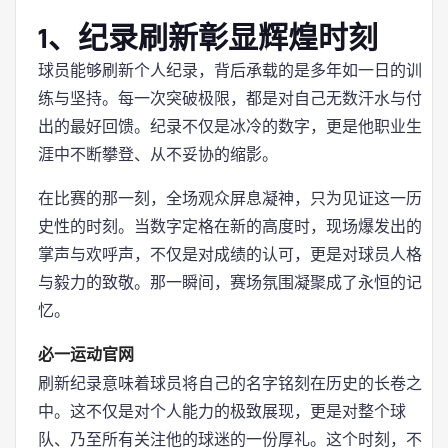
1、纪录刷新彰显辉煌时刻
球员能够刷新个人纪录，背后承载的是多年如一日的训
练与坚持。每一次突破极限，都是对自己无数汗水与付
出的最好回馈。纪录不仅是冰冷的数字，更是他职业生
涯中不断攀登、从不妥协的缩影。
在比赛的那一刻，全场观众屏息凝神，只为见证这一历
史性的时刻。当数字定格在新的高度时，现场爆发出的
掌声与欢呼声，不仅是对成绩的认可，更是对球员人格
与毅力的致敬。那一瞬间，赛场氛围凝聚成了永恒的记
忆。
必一运动官网
刷新纪录意味着球员将自己的名字铭刻在历史的长卷之
中。这不仅是对个人能力的极致展现，更是对整个球
队、乃至所有关注他的球迷的一份厚礼。这个时刻，不