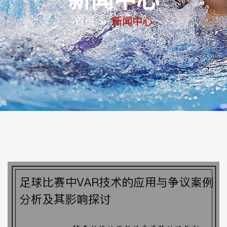
新闻中心
首页
新闻中心