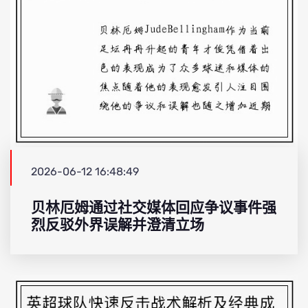
2026-06-12 16:48:49
贝林厄姆通过社交媒体回应争议事件强
烈反驳外界误解并澄清立场