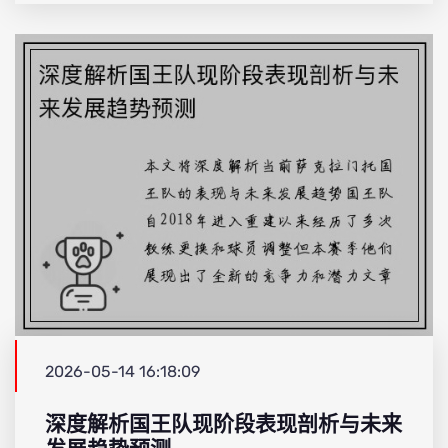
2026-05-14 16:18:09
深度解析国王队现阶段表现剖析与未来