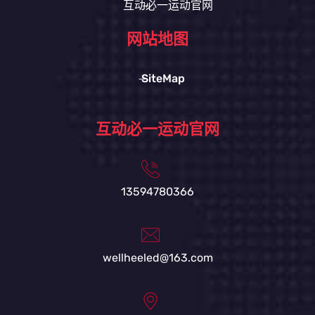
互动必一运动官网
网站地图
SiteMap
互动必一运动官网
13594780366
wellheeled@163.com