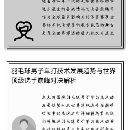
足球世界杯东道主备战情
况分析及球迷热切期待的
多重视角
羽毛球男子单打技术发展
趋势与世界顶级选手巅峰
对决解析