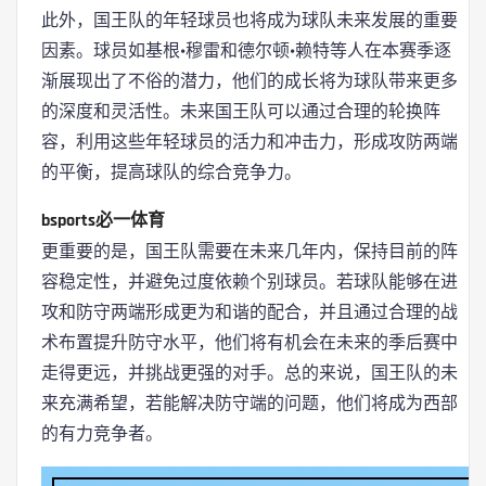
此外，国王队的年轻球员也将成为球队未来发展的重要
因素。球员如基根·穆雷和德尔顿·赖特等人在本赛季逐
渐展现出了不俗的潜力，他们的成长将为球队带来更多
的深度和灵活性。未来国王队可以通过合理的轮换阵
容，利用这些年轻球员的活力和冲击力，形成攻防两端
的平衡，提高球队的综合竞争力。
bsports必一体育
更重要的是，国王队需要在未来几年内，保持目前的阵
容稳定性，并避免过度依赖个别球员。若球队能够在进
攻和防守两端形成更为和谐的配合，并且通过合理的战
术布置提升防守水平，他们将有机会在未来的季后赛中
走得更远，并挑战更强的对手。总的来说，国王队的未
来充满希望，若能解决防守端的问题，他们将成为西部
的有力竞争者。