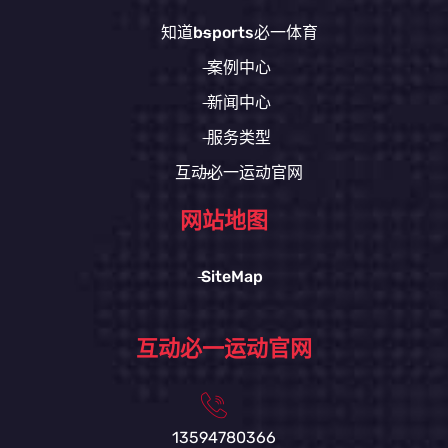
知道bsports必一体育
案例中心
新闻中心
服务类型
互动必一运动官网
网站地图
SiteMap
互动必一运动官网
13594780366