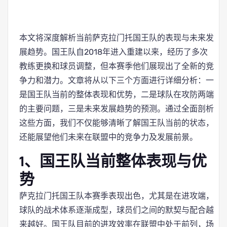
本文将深度解析当前萨克拉门托国王队的表现与未来发
展趋势。国王队自2018年进入重建以来，经历了多次
教练更换和球员调整，但本赛季他们展现出了全新的竞
争力和潜力。文章将从以下三个方面进行详细分析：一
是国王队当前的整体表现和优势，二是球队在攻防两端
的主要问题，三是未来发展趋势的预测。通过全面剖析
这些方面，我们不仅能够清晰了解国王队当前的状态，
还能展望他们未来在联盟中的竞争力及发展前景。
1、国王队当前整体表现与优
势
萨克拉门托国王队本赛季表现出色，尤其是在进攻端，
球队的战术体系逐渐成型，球员们之间的默契与配合越
来越好。国王队目前的进攻效率在联盟中处于前列，场