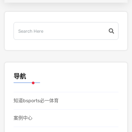
导航
知道bsports必一体育
案例中心