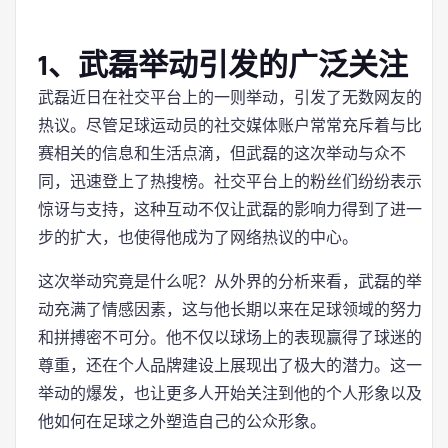
1、武磊举动引发的广泛关注
武磊近日在社交平台上的一则举动，引发了无数网友的
热议。尽管足球运动员的社交媒体账户常常充斥着与比
赛相关的信息和生活点滴，但武磊的这次举动与众不
同，迅速登上了热搜榜。社交平台上的粉丝们纷纷表示
惊讶与支持，这种互动不仅让武磊的影响力得到了进一
步的扩大，也使得他成为了网络热议的中心。
这次举动究竟是什么呢？从外界的分析来看，武磊的举
动充满了情感因素，这与他长期以来在足球领域的努力
和拼搏密不可分。他不仅以球场上的表现赢得了球迷的
尊重，还在个人品牌建设上展现出了极大的潜力。这一
举动的爆发，也让更多人开始关注到他的个人形象以及
他如何在足球之外塑造自己的公众形象。