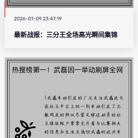
2026-01-09 23:47:19
最新战报：三分王全场高光瞬间集锦