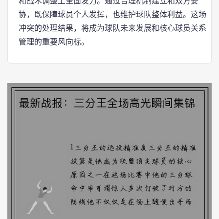
和战术调整上全面发力。通过合理机制建立和双方妥
协，既保障球员个人发挥，也维护球队整体利益。这场
冲突的处理结果，将成为球队未来发展和核心球员关系
管理的重要风向标。