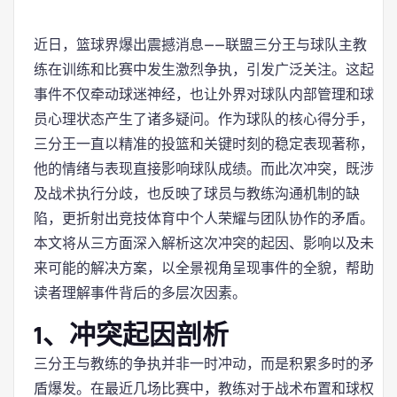
近日，篮球界爆出震撼消息——联盟三分王与球队主教
练在训练和比赛中发生激烈争执，引发广泛关注。这起
事件不仅牵动球迷神经，也让外界对球队内部管理和球
员心理状态产生了诸多疑问。作为球队的核心得分手，
三分王一直以精准的投篮和关键时刻的稳定表现著称，
他的情绪与表现直接影响球队成绩。而此次冲突，既涉
及战术执行分歧，也反映了球员与教练沟通机制的缺
陷，更折射出竞技体育中个人荣耀与团队协作的矛盾。
本文将从三方面深入解析这次冲突的起因、影响以及未
来可能的解决方案，以全景视角呈现事件的全貌，帮助
读者理解事件背后的多层次因素。
1、冲突起因剖析
三分王与教练的争执并非一时冲动，而是积累多时的矛
盾爆发。在最近几场比赛中，教练对于战术布置和球权