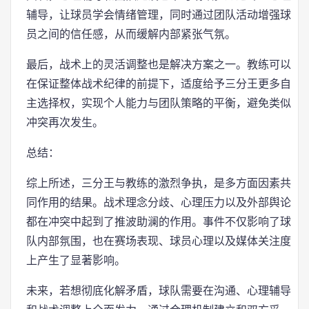
辅导，让球员学会情绪管理，同时通过团队活动增强球
员之间的信任感，从而缓解内部紧张气氛。
最后，战术上的灵活调整也是解决方案之一。教练可以
在保证整体战术纪律的前提下，适度给予三分王更多自
主选择权，实现个人能力与团队策略的平衡，避免类似
冲突再次发生。
总结：
综上所述，三分王与教练的激烈争执，是多方面因素共
同作用的结果。战术理念分歧、心理压力以及外部舆论
都在冲突中起到了推波助澜的作用。事件不仅影响了球
队内部氛围，也在赛场表现、球员心理以及媒体关注度
上产生了显著影响。
未来，若想彻底化解矛盾，球队需要在沟通、心理辅导