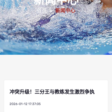
新闻中心
首页
新闻中心
冲突升级！三分王与教练发生激烈争执
2026-01-12 17:37:05