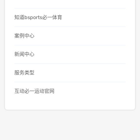
知道bsports必一体育
案例中心
新闻中心
服务类型
互动必一运动官网