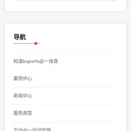
导航
知道bsports必一体育
案例中心
新闻中心
服务类型
互动必一运动官网