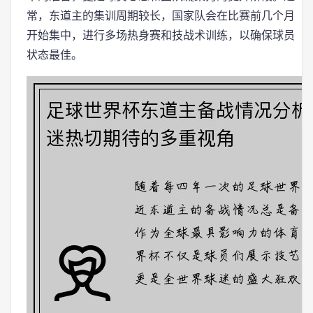
常，东道主的集训周期较长，国家队会在比赛前几个月
开始集中，进行多场热身赛和技战术训练，以确保球员
状态最佳。