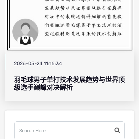
2026-05-24 11:16:34
羽毛球男子单打技术发展趋势与世界顶
级选手巅峰对决解析