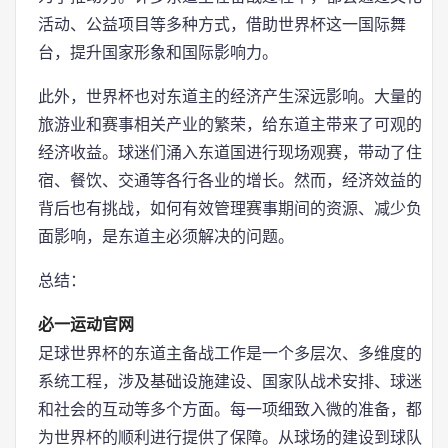
活动、公益项目等多种方式，借助世界杯这一国际舞
台，提升国家形象和国际影响力。
此外，世界杯也对东道主的经济产生深远影响。大量的
旅游业和赛事相关产业的繁荣，给东道主带来了可观的
经济收益。球迷们涌入东道国进行现场观赛，带动了住
宿、餐饮、交通等各行各业的增长。然而，经济效益的
背后也有挑战，如何有效管理赛事期间的资源、减少负
面影响，是东道主必须解决的问题。
总结：
必一运动官网
足球世界杯的东道主备战工作是一个多层次、多维度的
系统工程，涉及基础设施建设、国家队战术安排、球迷
和社会的互动等多个方面。每一项细致入微的准备，都
为世界杯的顺利进行提供了保障。从球场的建设到球队