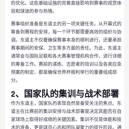
的优化。这些基础设施的完善直接影响到赛事的观赏体
验和球迷的参与热情。
赛事组织准备是东道主的另一项关键任务。从开幕式的
筹备到赛程的安排，每一个环节都需要高效的组织与协
调。东道主不仅要确保赛事本身的顺利进行，还要承担
赛事期间的安保、卫生等多方面的责任。为此，东道主
通常会与国际足联和各大赛事管理机构合作，进行详细
的筹备工作。赛前的演练、志愿者的培训以及各类应急
预案的制定，都是确保世界杯顺利举行的重要组成部
分。
2、国家队的集训与战术部署
作为东道主，国家队的表现自然是备受关注的焦点。东
道主在比赛前的集训安排与战术部署是决定其能否在自
家球场上取得好成绩的关键因素。集训不仅是体能和技
术的准备，更是球员心态和团队凝聚力的提升阶段。通