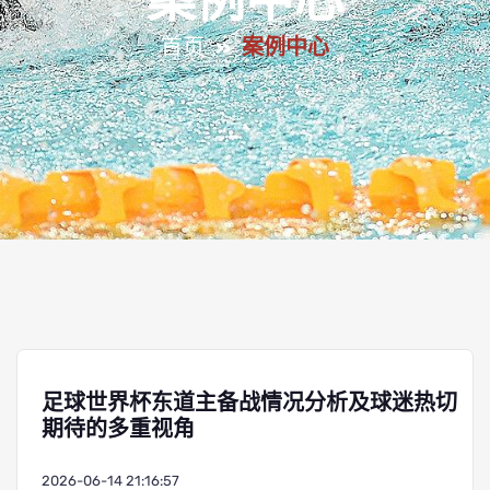
案例中心
首页
案例中心
足球世界杯东道主备战情况分析及球迷热切
期待的多重视角
2026-06-14 21:16:57