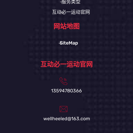
服务类型
互动必一运动官网
网站地图
SiteMap
互动必一运动官网
13594780366
wellheeled@163.com