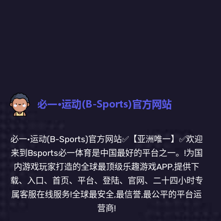
必一·运动(B-Sports)官方网站✅【亚洲唯一】✅欢迎
来到Bsports必一体育是中国最好的平台之一。!为国
内游戏玩家打造的全球最顶级乐趣游戏APP,提供下
载、入口、首页、平台、登陆、官网、二十四小时专
属客服在线服务!全球最安全,最信誉,最公平的平台运
营商!