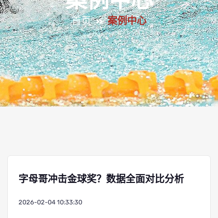
案例中心
首页
案例中心
字母哥冲击金球奖？数据全面对比分析
2026-02-04 10:33:30