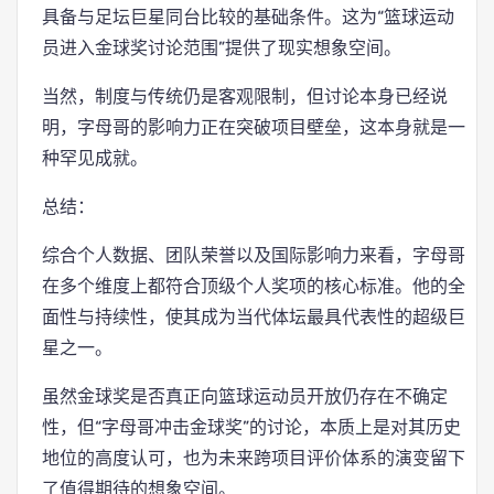
具备与足坛巨星同台比较的基础条件。这为“篮球运动
员进入金球奖讨论范围”提供了现实想象空间。
当然，制度与传统仍是客观限制，但讨论本身已经说
明，字母哥的影响力正在突破项目壁垒，这本身就是一
种罕见成就。
总结：
综合个人数据、团队荣誉以及国际影响力来看，字母哥
在多个维度上都符合顶级个人奖项的核心标准。他的全
面性与持续性，使其成为当代体坛最具代表性的超级巨
星之一。
虽然金球奖是否真正向篮球运动员开放仍存在不确定
性，但“字母哥冲击金球奖”的讨论，本质上是对其历史
地位的高度认可，也为未来跨项目评价体系的演变留下
了值得期待的想象空间。