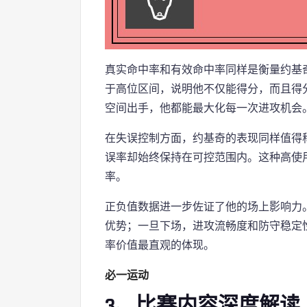
真实命中率和有效命中率同样是衡量约基
于高位区间，说明他不仅能得分，而且得
空间出手，他都能最大化每一次进攻机会
在失误控制方面，约基奇的表现同样值得
误率却始终保持在可控范围内。这种高使
率。
正负值数据进一步佐证了他的场上影响力
优势；一旦下场，进攻流畅度和防守稳定性
率价值最直观的体现。
必一运动
3、比赛内容深度解读