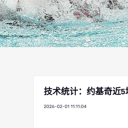
技术统计：约基奇近5
2026-02-01 11:11:04