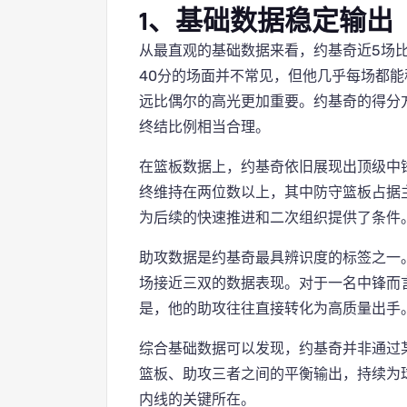
1、基础数据稳定输出
从最直观的基础数据来看，约基奇近5场
40分的场面并不常见，但他几乎每场都能
远比偶尔的高光更加重要。约基奇的得分
终结比例相当合理。
在篮板数据上，约基奇依旧展现出顶级中
终维持在两位数以上，其中防守篮板占据
为后续的快速推进和二次组织提供了条件
助攻数据是约基奇最具辨识度的标签之一
场接近三双的数据表现。对于一名中锋而
是，他的助攻往往直接转化为高质量出手
综合基础数据可以发现，约基奇并非通过
篮板、助攻三者之间的平衡输出，持续为
内线的关键所在。