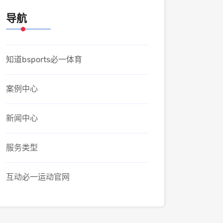
导航
知道bsports必一体育
案例中心
新闻中心
服务类型
互动必一运动官网