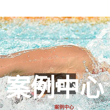
首页
知道bsports必一体育
案例中心
新闻中
案例中心
首页
案例中心