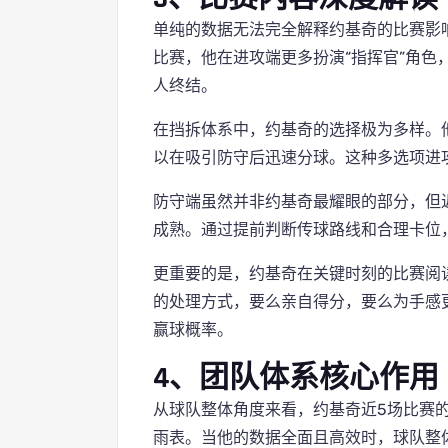
单纯的数据无法完全解释约基奇的比赛影
比赛，他在进攻端更多扮演“指挥官”角色
人终结。
在挡拆体系中，约基奇的选择极为多样。
以在吸引防守后迅速分球。这种多选项进
防守端虽然并非约基奇最耀眼的部分，但
成熟。通过提前判断传球路线和合理卡位
更重要的是，约基奇在关键时刻的比赛阅
的处理方式，要么亲自得分，要么为手感
赢球概率。
4、团队体系核心作用
从球队整体角度来看，约基奇近5场比赛
雨表。当他的数据全面且高效时，球队整