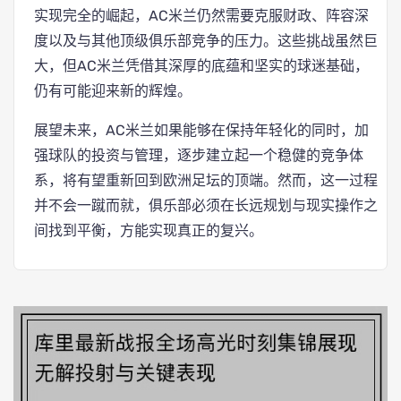
实现完全的崛起，AC米兰仍然需要克服财政、阵容深
度以及与其他顶级俱乐部竞争的压力。这些挑战虽然巨
大，但AC米兰凭借其深厚的底蕴和坚实的球迷基础，
仍有可能迎来新的辉煌。
展望未来，AC米兰如果能够在保持年轻化的同时，加
强球队的投资与管理，逐步建立起一个稳健的竞争体
系，将有望重新回到欧洲足坛的顶端。然而，这一过程
并不会一蹴而就，俱乐部必须在长远规划与现实操作之
间找到平衡，方能实现真正的复兴。