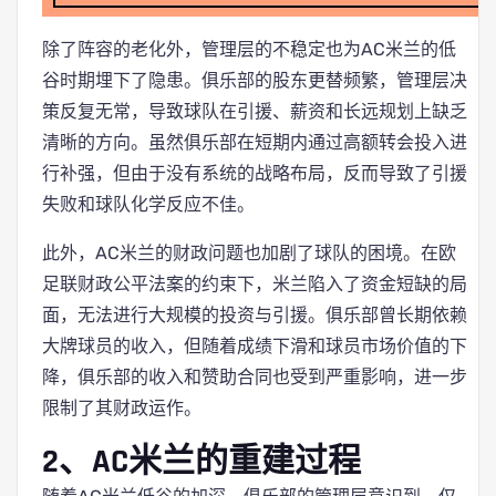
除了阵容的老化外，管理层的不稳定也为AC米兰的低
谷时期埋下了隐患。俱乐部的股东更替频繁，管理层决
策反复无常，导致球队在引援、薪资和长远规划上缺乏
清晰的方向。虽然俱乐部在短期内通过高额转会投入进
行补强，但由于没有系统的战略布局，反而导致了引援
失败和球队化学反应不佳。
此外，AC米兰的财政问题也加剧了球队的困境。在欧
足联财政公平法案的约束下，米兰陷入了资金短缺的局
面，无法进行大规模的投资与引援。俱乐部曾长期依赖
大牌球员的收入，但随着成绩下滑和球员市场价值的下
降，俱乐部的收入和赞助合同也受到严重影响，进一步
限制了其财政运作。
2、AC米兰的重建过程