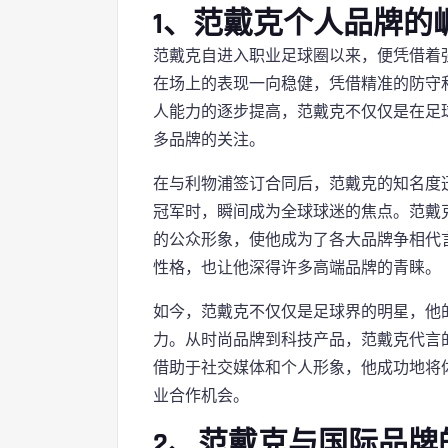
1、范戴克个人品牌的
范戴克自进入职业足球圈以来，便凭借着
在场上的表现一向稳健，凭借精准的防守
人能力的逐步提高，范戴克不仅仅是在足
多品牌的关注。
在与利物浦签订合同后，范戴克的知名度迅
冠军时，瞬间成为全球球迷的焦点。范戴
的公众形象，使他成为了各大品牌争相代
性格，也让他深得许多高端品牌的青睐。
如今，范戴克不仅仅是足球界的明星，他
力。从时尚品牌到科技产品，范戴克代言
借助于社交媒体和个人形象，他成功地将
业合作机会。
2、范戴克与国际品牌