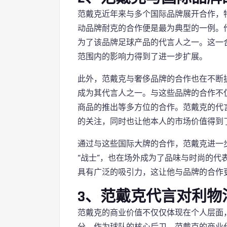
范戴克近年来与多个国际品牌展开合作，
动品牌耐克的合作便是最为典型的一例。
为了该品牌足球产品的代言人之一。这一
范围内的影响力得到了进一步扩展。
此外，范戴克与奢侈品牌的合作也在不断扩
成为其代言人之一。与这些品牌的合作不
商品的推出等多方位的合作。范戴克的代
的关注，同时也让他本人的市场价值得到
通过与这些国际大牌的合作，范戴克进一
“战士”，也在场外成为了品味与时尚的代
具有广泛的吸引力，这让他与品牌的合作
3、范戴克代言对利物
范戴克的商业价值不仅仅体现在个人层面
分。作为球队的核心后卫，范戴克的商业