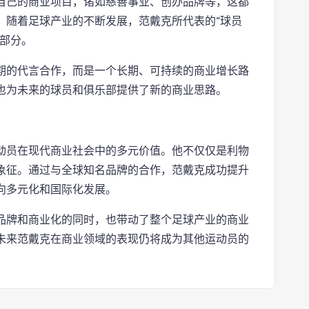
自己的商业项目，诸如慈善事业、创办品牌等，这都
，随着足球产业的不断发展，范戴克所代表的“球员
成部分。
期的代言合作，而是一个长期、可持续的商业增长路
也为未来的球员和俱乐部提供了新的商业思路。
动员在现代商业社会中的多元价值。他不仅仅是利物
象征。通过与全球知名品牌的合作，范戴克成功提升
向多元化和国际化发展。
品牌和商业化的同时，也带动了整个足球产业的商业
未来范戴克在商业领域的表现仍将成为其他运动员的