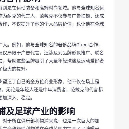
特别是在运动装备和高端时尚领域。他与全球知名运
作为耐克的代言人，范戴克不仅参与广告拍摄，还成
合作，不仅提升了他的个人品牌价值，也让他在全球
大。例如，他与全球知名的奢侈品牌Gucci合作，
仅仅局限于广告代言，还涉及到品牌形象推广、联名
言，帮助这些品牌吸引了大量年轻球迷及运动爱好者
了极大的提升。
步塑造了自己的全方位商业形象。他不仅在场上是
表。无论是年轻人还是中年消费者，范戴克的代言都
更加深入、稳定。
浦及足球产业的影响
，对于所在俱乐部利物浦来说，也是一次巨大的加
代言合作帮助利物浦在全球范围内提高了品牌曝光